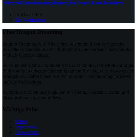
Wie geht Entscheidungsfindung im Team? Ein Cheatsheet.
18 März 2023
Ein Kommentar
Über Dragon Dreaming
Dragon Dreaming hilft Menschen, aus guten Ideen erfolgreiche
Projekte zu machen, die das Individuum, die Gemeinschaft und die
Welt als Ganzes stärken.
Seit über zehn Jahren wenden wir die Methodik, das Modell und die
Philosophie in unseren eigenen kreativen Projekten des öko-sozialen
Wandels an. Dabei haben wir viel über uns, Veränderungsprozesse
und die Welt gelernt.
Außerdem beraten und begleiten wir Teams, Gemeinschaften und
Organisationen auf ihrem Weg.
Wichtige Infos
Presse
Impressum
Datenschutz