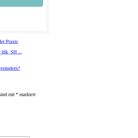
 fdk_SH ...
sind mit
*
markiert