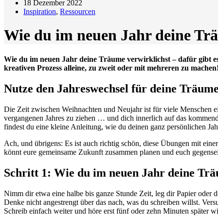
18 Dezember 2022
Inspiration
,
Ressourcen
Wie du im neuen Jahr deine Trä
Wie du im neuen Jahr deine Träume verwirklichst – dafür gibt es 
kreativen Prozess alleine, zu zweit oder mit mehreren zu machen
Nutze den Jahreswechsel für deine Träume
Die Zeit zwischen Weihnachten und Neujahr ist für viele Menschen ein
vergangenen Jahres zu ziehen … und dich innerlich auf das kommende 
findest du eine kleine Anleitung, wie du deinen ganz persönlichen Ja
Ach, und übrigens: Es ist auch richtig schön, diese Übungen mit eine
könnt eure gemeinsame Zukunft zusammen planen und euch gegenseiti
Schritt 1: Wie du im neuen Jahr deine Trä
Nimm dir etwa eine halbe bis ganze Stunde Zeit, leg dir Papier oder d
Denke nicht angestrengt über das nach, was du schreiben willst. Versu
Schreib einfach weiter und höre erst fünf oder zehn Minuten später w