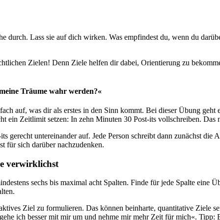
Ruhe durch. Lass sie auf dich wirken. Was empfindest du, wenn du darü
htlichen Zielen! Denn Ziele helfen dir dabei, Orientierung zu bekom
le meine Träume wahr werden?«
fach auf, was dir als erstes in den Sinn kommt. Bei dieser Übung geht 
ht ein Zeitlimit setzen: In zehn Minuten 30 Post-its vollschreiben. Da
-its gerecht untereinander auf. Jede Person schreibt dann zunächst die A
usst für sich darüber nachzudenken.
 verwirklichst
indestens sechs bis maximal acht Spalten. Finde für jede Spalte eine Üb
lten.
aktives Ziel zu formulieren. Das können beinharte, quantitative Ziele 
gehe ich besser mit mir um und nehme mir mehr Zeit für mich«. Tipp: Be