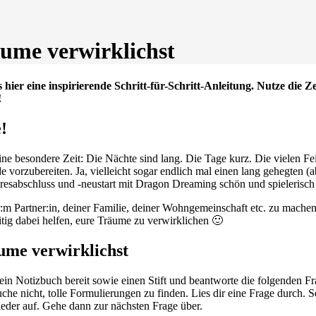
ume verwirklichst
hier eine inspirierende Schritt-für-Schritt-Anleitung. Nutze die 
!
!
e besondere Zeit: Die Nächte sind lang. Die Tage kurz. Die vielen Feie
vorzubereiten. Ja, vielleicht sogar endlich mal einen lang gehegten 
hresabschluss und -neustart mit Dragon Dreaming schön und spielerisch
r:m Partner:in, deiner Familie, deiner Wohngemeinschaft etc. zu mache
g dabei helfen, eure Träume zu verwirklichen 🙂
ume verwirklichst
ein Notizbuch bereit sowie einen Stift und beantworte die folgenden Fr
che nicht, tolle Formulierungen zu finden. Lies dir eine Frage durch. Se
ieder auf. Gehe dann zur nächsten Frage über.