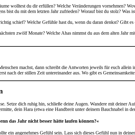
Träume wolltest du dir erfüllen? Welche Veränderungen vornehmen? W
s bist du mit dem letzten Jahr zufrieden? Worauf bist du stolz? Was i
 richtig schief? Welche Gefühle hast du, wenn du daran denkst? Gibt e
 nächsten zwölf Monate? Welche Ahas nimmst du aus dem alten Jahr mit
schen machst, dann schreibt die Antworten jeweils für euch allein in 
h erst nach der stillen Zeit untereinander aus. Wo gibt es Gemeinsamke
n
se. Setze dich ruhig hin, schließe deine Augen. Wandere mit deiner A
itte, dein Hara (etwa eine Handbreit unter deinem Bauchnabel in der Mi
 wenn das Jahr nicht besser hätte laufen können?«
sollte ein angenehmes Gefühl sein. Lass sich dieses Gefühl nun in dein