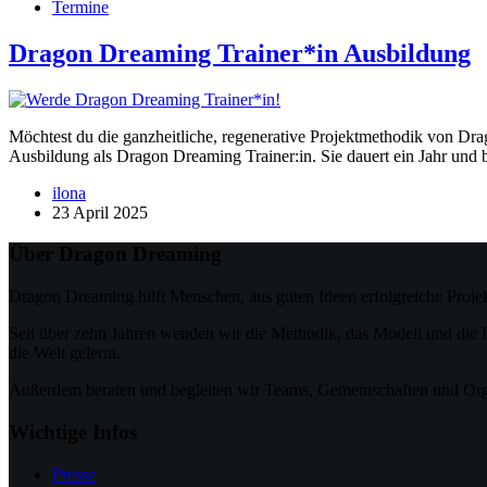
Termine
Dragon Dreaming Trainer*in Ausbildung
Möchtest du die ganzheitliche, regenerative Projektmethodik von D
Ausbildung als Dragon Dreaming Trainer:in. Sie dauert ein Jahr und 
ilona
23 April 2025
Über Dragon Dreaming
Dragon Dreaming hilft Menschen, aus guten Ideen erfolgreiche Projek
Seit über zehn Jahren wenden wir die Methodik, das Modell und die P
die Welt gelernt.
Außerdem beraten und begleiten wir Teams, Gemeinschaften und Org
Wichtige Infos
Presse