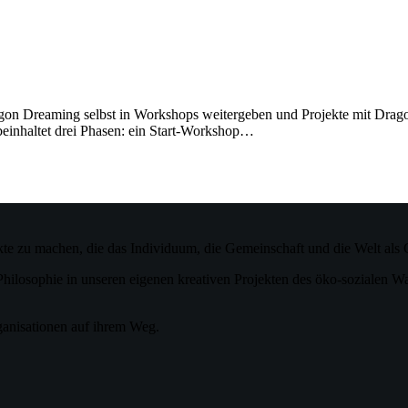
ragon Dreaming selbst in Workshops weitergeben und Projekte mit Dra
beinhaltet drei Phasen: ein Start-Workshop…
te zu machen, die das Individuum, die Gemeinschaft und die Welt als 
hilosophie in unseren eigenen kreativen Projekten des öko-sozialen W
anisationen auf ihrem Weg.