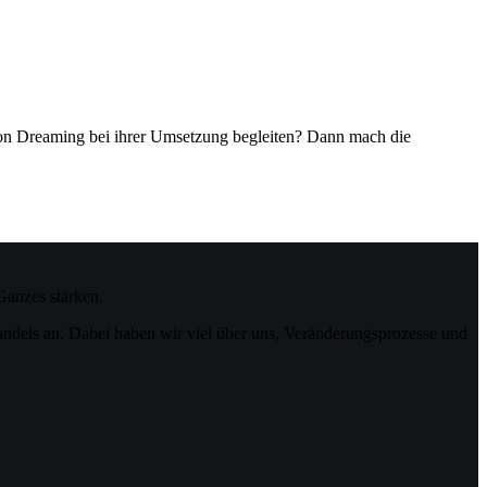
gon Dreaming bei ihrer Umsetzung begleiten? Dann mach die
Ganzes stärken.
andels an. Dabei haben wir viel über uns, Veränderungsprozesse und